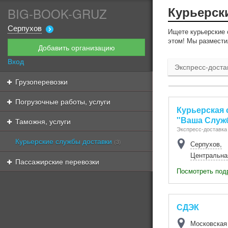
Курьерски
BIG-BOOK-GRUZ
Серпухов
Ищете курьерские с
этом! Мы размести
Добавить организацию
Вход
Экспресс-доста
Грузоперевозки
Погрузочные работы, услуги
Курьерская 
"Ваша Служ
Таможня, услуги
Экспресс-доставка
Курьерские службы доставки
(3)
Серпухов
,
Центральна
Пассажирские перевозки
Посмотреть под
СДЭК
Московская