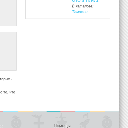
ОТО и ТК № 2
В каталоге:
Таможни
торых -
о то, что
е:
Помощь: