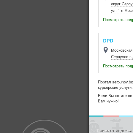
округ Серпу
ул. 1-я Мос
Посмотреть под
DPD
Московская
Серпухов г.
Посмотреть под
Портал serpuhov.bi
курьерские услуги
Если Вы хотите ост
Вам нужно!
Поиск от яндекса