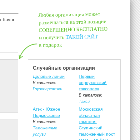
Любая организация может
т Вам в
размещаться на этой позиции
СОВЕРШЕННО БЕСПЛАТНО
ТАКОЙ САЙТ
и получить
в подарок
Случайные организации
Деловые линии
Первый
серпуховский
В каталоге:
таксопарк
Грузоперевозки
В каталоге:
Такси
Атэк - Южное
Московская
Подмосковье
областная
таможня
В каталоге:
Ступинский
Таможенные
таможенный пост
услуги